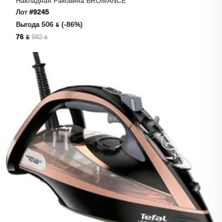
Накладная Раковина BROMANCE
Лот
#9245
Выгода 506 ƃ (-86%)
76 ƃ
582 ƃ