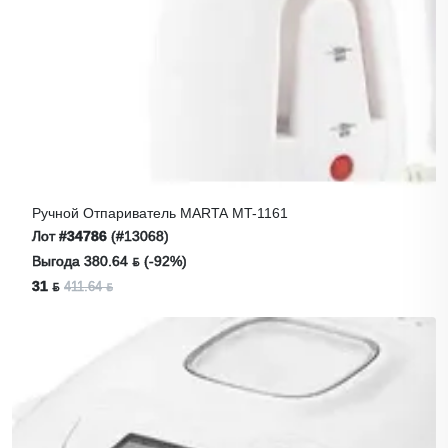
Ручной Отпариватель MARTA MT-1161
Лот
#34786
(#13068)
Выгода 380.64 ƃ (-92%)
31 ƃ
411.64 ƃ