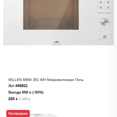
MILLEN MBW 381 WH Микроволновая Печь
Лот
#43811
Выгода 888 ƃ (-80%)
220 ƃ
1 108 ƃ
Распродажа