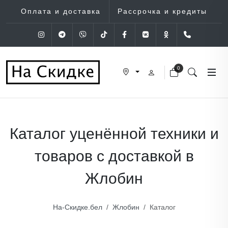
Оплата и доставка
Рассрочка и кредиты
Instagram
Telegram
Viber
Tik-Tok
Facebook
VK
OK
+375 (29
0
Каталог уценённой техники и
товаров с доставкой в
Жлобин
На-Скидке.бел
Жлобин
Каталог