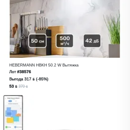
HEBERMANN HBKH 50.2 W Вытяжка
Лот
#38576
Выгода 317 ƃ (-85%)
53 ƃ
370 ƃ