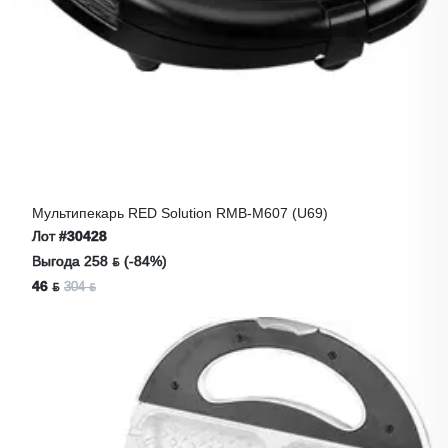
Мультипекарь RED Solution RMB-M607 (u69)
Лот
#30428
Выгода 258 ƃ (-84%)
46 ƃ
304 ƃ