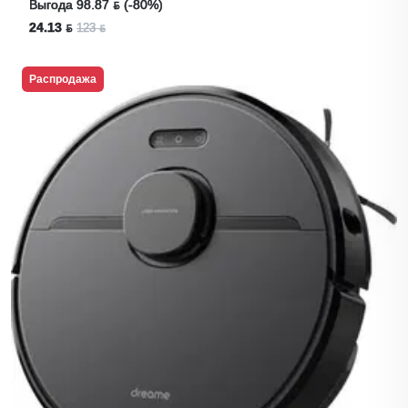
Выгода 98.87 ƃ (-80%)
24.13 ƃ
123 ƃ
Распродажа