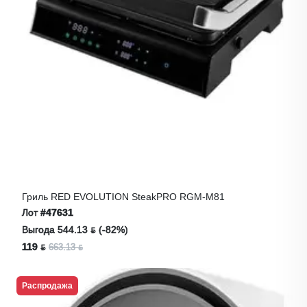
Гриль RED EVOLUTION SteakPRO RGM-M81
Лот
#47631
Выгода 544.13 ƃ (-82%)
119 ƃ
663.13 ƃ
Распродажа