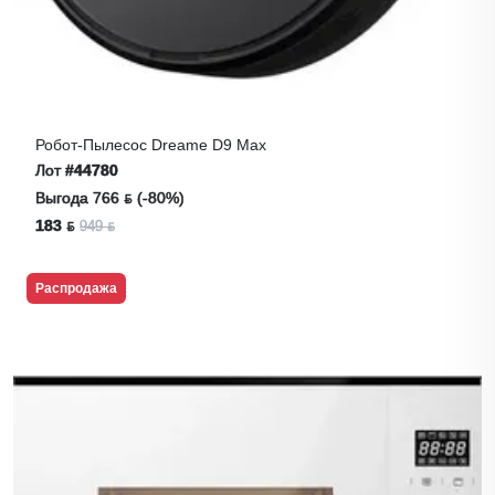
Робот-Пылесос Dreame D9 Max
Лот
#44780
Выгода 766 ƃ (-80%)
183 ƃ
949 ƃ
Распродажа