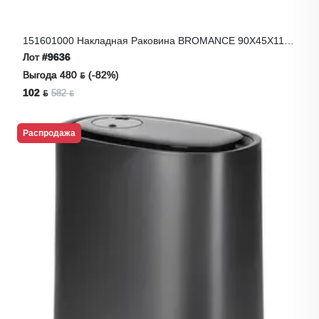
151601000 Накладная Раковина BROMANCE 90Х45Х11
CM
Лот
#9636
Выгода 480 ƃ (-82%)
102 ƃ
582 ƃ
Распродажа