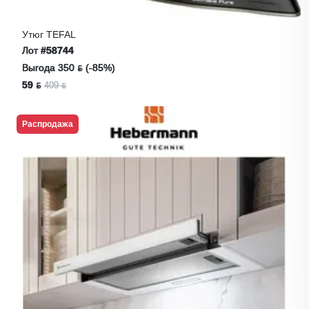
Утюг TEFAL
Лот
#58744
Выгода 350 ƃ (-85%)
59 ƃ
409 ƃ
Распродажа