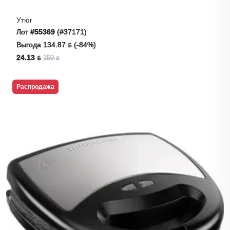
Утюг
Лот
#55369
(#37171)
Выгода 134.87 ƃ (-84%)
24.13 ƃ
159 ƃ
Распродажа