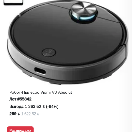
Робот-Пылесос Viomi V3 Absolut
Лот
#55842
Выгода 1 363.52 ƃ (-84%)
259 ƃ
1 622.52 ƃ
Распродажа