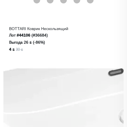
BOTTARI Коврик Нескользящий
Лот
#44106
(#36684)
Выгода 26 ƃ (-86%)
4 ƃ
30 ƃ