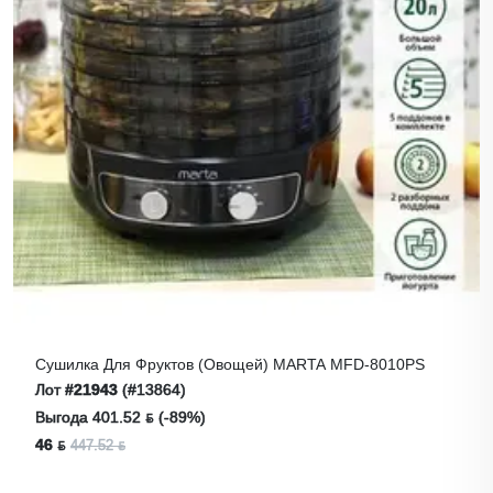
Сушилка Для Фруктов (овощей) MARTA MFD-8010PS
Лот
#21943
(#13864)
Выгода 401.52 ƃ (-89%)
46 ƃ
447.52 ƃ