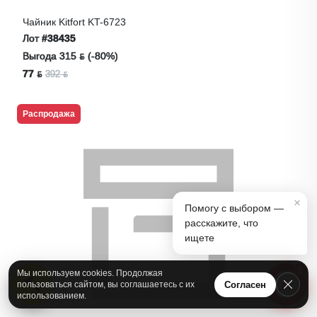
Чайник Kitfort KT-6723
Лот
#38435
Выгода 315 ƃ (-80%)
77 ƃ
392 ƃ
Распродажа
×
Помогу с выбором —
расскажите, что
ищете
1
Мы используем cookies. Продолжая
А
Согласен
пользоваться сайтом, вы соглашаетесь с их
использованием.