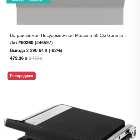
Встраиваемая Посудомоечная Машина 60 См Gorenje
GV673C61
Лот
#50260
(#46597)
Выгода 2 290.64 ƃ (-82%)
479.36 ƃ
2 770 ƃ
Распродажа