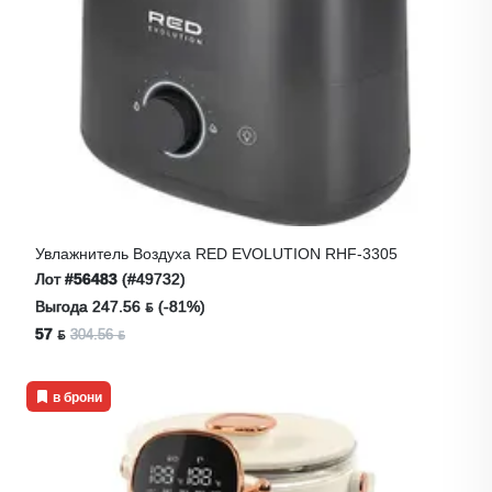
Увлажнитель Воздуха RED EVOLUTION RHF-3305
Лот
#56483
(#49732)
Выгода 247.56 ƃ (-81%)
57 ƃ
304.56 ƃ
в брони