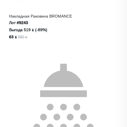
Накладная Раковина BROMANCE
Лот
#9243
Выгода 519 ƃ (-89%)
63 ƃ
582 ƃ