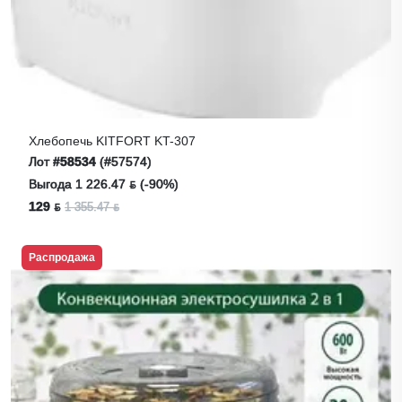
Хлебопечь KITFORT KT-307
Лот
#58534
(#57574)
Выгода 1 226.47 ƃ (-90%)
129 ƃ
1 355.47 ƃ
Распродажа