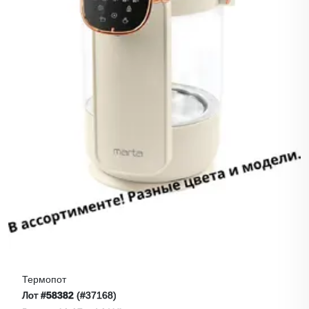
Термопот
Лот
#58382
(#37168)