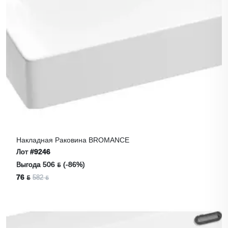
Накладная Раковина BROMANCE
Лот
#9246
Выгода 506 ƃ (-86%)
76 ƃ
582 ƃ