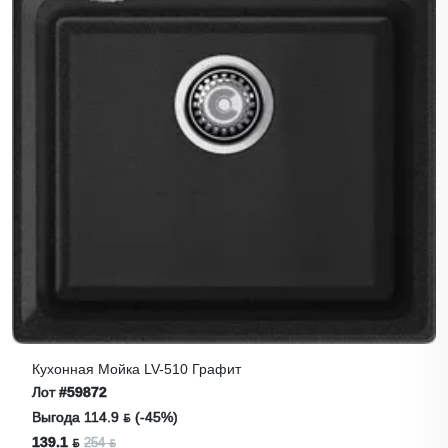
Термопот KITFORT KT-2529
Лот
#57569
Выгода 63.2 ƃ (-44%)
79 ƃ
142.2 ƃ