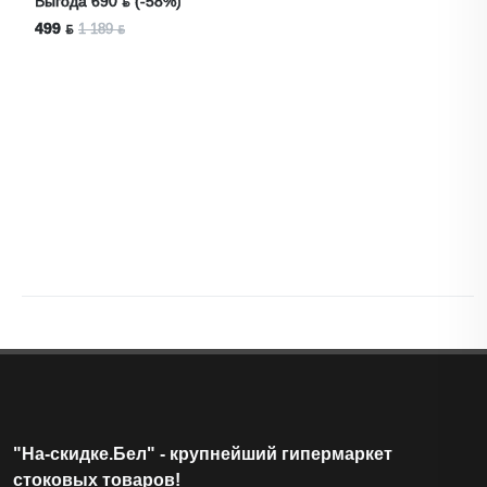
Стол Журнальный СЖ-80, ПР-002.02
Лот
#21521
Выгода 259 ƃ (-53%)
225 ƃ
484 ƃ
"На-скидке.Бел" - крупнейший гипермаркет
стоковых товаров!