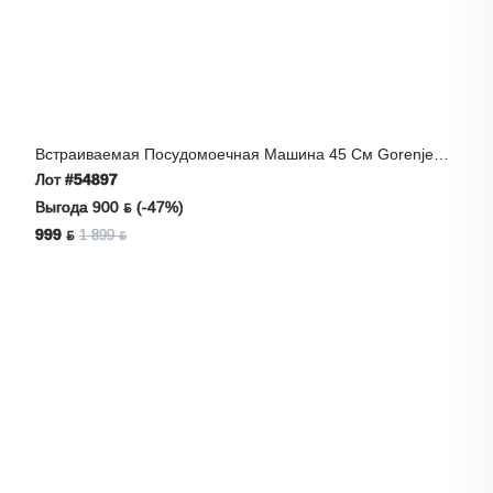
Встраиваемая Посудомоечная Машина 45 См Gorenje
GV520E11
Лот
#54897
Выгода 900 ƃ (-47%)
999 ƃ
1 899 ƃ