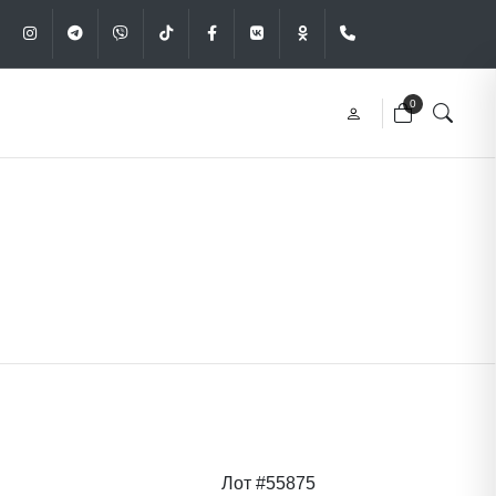
Instagram
Telegram
Viber
Tik-Tok
Facebook
VK
OK
+375 (29) 340-49
0
Лот #55875