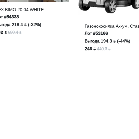
 BIMO 20.04 WHITE
роволновая Печь
#54338
ода 218.4 ƃ (-32%)
Газонокосилка Аккум. Ставр
ГКА-320/20
 ƃ
680.4 ƃ
Лот
#53166
Выгода 194.3 ƃ (-44%)
246 ƃ
440.3 ƃ