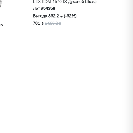
Zigmund &
Настольн
Лот
#508
LEX EDM 4570 IX Духовой Шкаф
Выгода 82
Лот
#54356
99 ƃ
Выгода 332.2 ƃ (-32%)
181.1
701 ƃ
1 033.2 ƃ