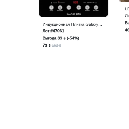
LEX
Мик
Лот
Выг
Индукционная Плитка Galaxy
LINE GL 3067, Черный
462
Лот
#47061
Выгода 89 ƃ (-54%)
73 ƃ
162 ƃ
й Sturm!