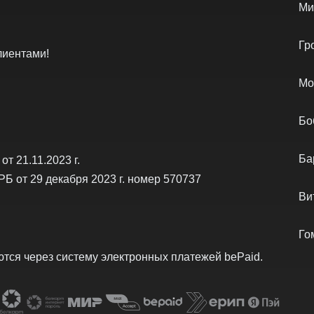
Ми
Гр
лиентами!
Мо
Бо
Ба
т 21.11.2023 г.
РБ от 29 декабря 2023 г. номер 570737
Ви
Го
тся через систему электронных платежей bеPаid.