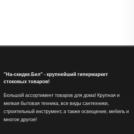
Мойка ZORG ZRN 5055 Nano
Лот
#28922
Выгода 107 ƃ (-23%)
347 ƃ
454 ƃ
"На-скидке.Бел" - крупнейший гипермаркет
стоковых товаров!
Большой ассортимент товаров для дома! Крупная и
мелкая бытовая техника, все виды сантехники,