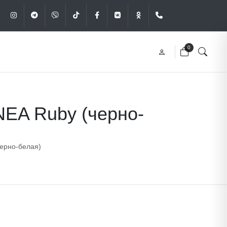
Instagram
Telegram
Viber
Tik-Tok
Facebook
VK
OK
+375 (29) 340-49
0
EA Ruby (черно-
ерно-белая)