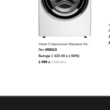
rus GR555
Наб
Обо
Лот
Выг
8.16
Узкая Стиральная Машина Haier
HW80-BP14969A
Лот
#59313
Выгода 1 420.49 ƃ (-56%)
1 099 ƃ
2 519.49 ƃ