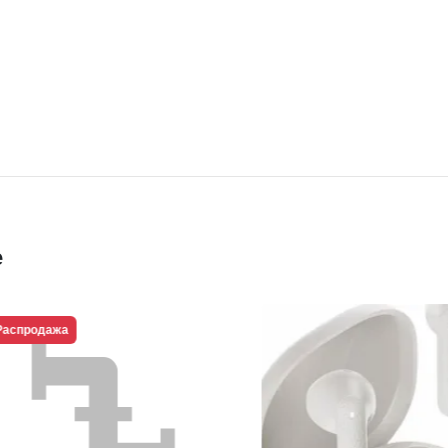
е
продажа