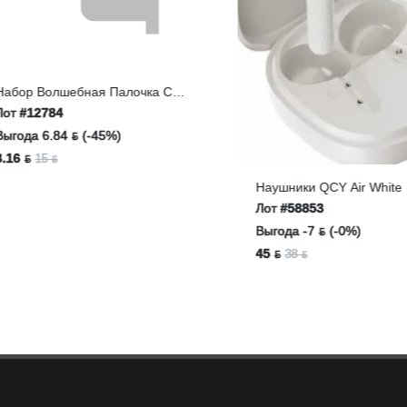
ор Волшебная Палочка С
дком 710
#12784
ода 6.84 ƃ (-45%)
 ƃ
15 ƃ
Наушники QCY Air White
Лот
#58853
Выгода -7 ƃ (-0%)
45 ƃ
38 ƃ