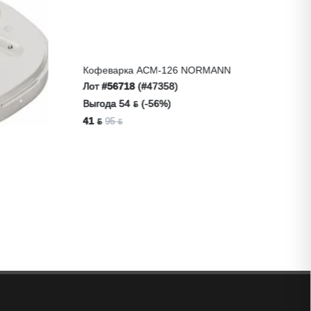
Пила Дис
18V UNI-
Лот
#592
165
Выгода 99
199 ƃ
298
Кофеварка ACM-126 NORMANN
Лот
#56718
(#47358)
Выгода 54 ƃ (-56%)
41 ƃ
95 ƃ