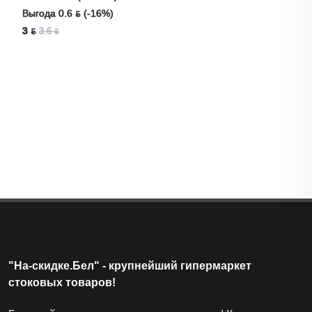
Коннектор Пластиковый «ОАЗИС» 3/4
Лот
#53058
(#31803)
Выгода 0.6 ƃ (-16%)
3 ƃ
3.6 ƃ
"На-скидке.Бел" - крупнейший гипермаркет
стоковых товаров!