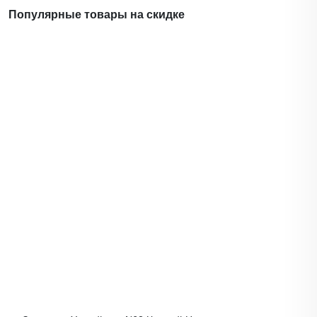
Популярные товары на скидке
Зарядное Устройство N62 Черный Hoco
Лот
#58792
Выгода 24.75 ƃ (-56%)
19 ƃ
43.75 ƃ