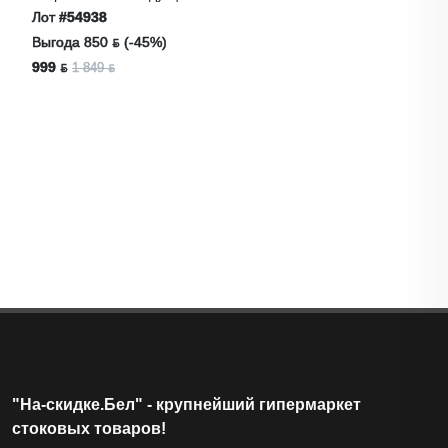
Встраиваемая Индукционная Панель Haier HHY-
Y64WBFLB
Лот
#54938
Выгода 850 ƃ (-45%)
999 ƃ
1 849 ƃ
"На-скидке.Бел" - крупнейший гипермаркет
стоковых товаров!