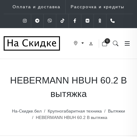
Оплата и доставка
Рассрочка и кредиты
Instagram
Telegram
Viber
Tik-Tok
Facebook
VK
OK
+375 (29
0
HEBERMANN HBUH 60.2 B
вытяжка
На-Скидке.бел
Крупногабаритная техника
Вытяжки
HEBERMANN HBUH 60.2 B вытяжка