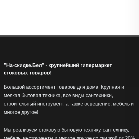
Паровая Швабра "2 В 1" KITFORT KT-3909
Лот
#56889
Выгода 103.2 ƃ (-44%)
129 ƃ