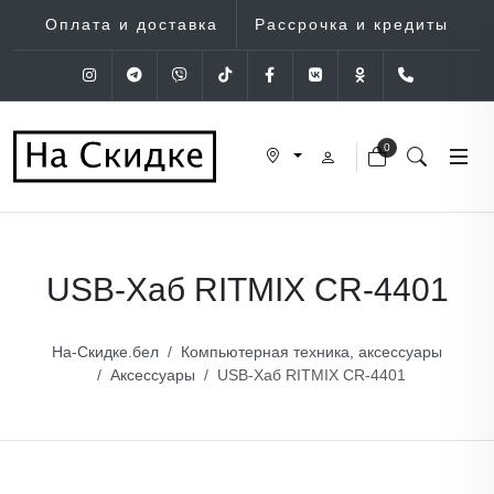
Оплата и доставка
Рассрочка и кредиты
Instagram
Telegram
Viber
Tik-Tok
Facebook
VK
OK
+375 (29
0
USB-Хаб RITMIX CR-4401
На-Скидке.бел
Компьютерная техника, аксессуары
Аксессуары
USB-Хаб RITMIX CR-4401