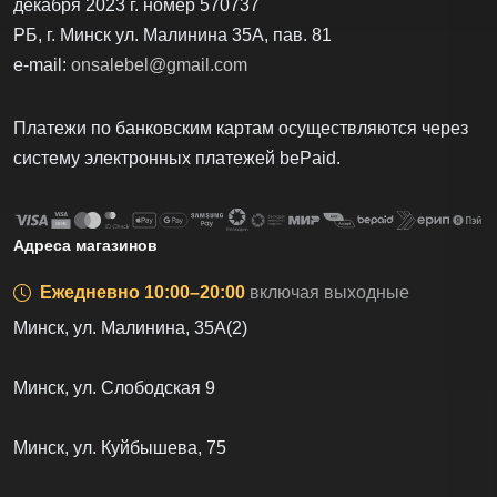
до 80%.
На сегодня имеем успешный опыт сотрудничества с
такими поставщиками как «Электросила», «Атлант»,
«21vek.by», «ТД Комлект», «Ома», «А1», «Xistore»,
«Maunfeld», «5 Элемент» и многие другие.
Мы дорожим нашей репутацией и нашими клиентами!
ООО "На-Скидке"
УНП 193724244
Минский городской исполнительный комитет от
21.11.2023 г.
Портал зарегистирован в торговом реестре РБ от 29