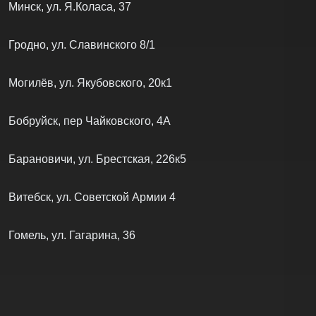
декабря 2023 г. номер 570737
РБ, г. Минск ул. Малинина 35А, пав. 81
e-mail:
onsalebel@gmail.com
Платежи по банковским картам осуществляются через
систему электронных платежей bеPаid.
Адреса магазинов
Ежедневно 10:00–20:00
включая выходные
Минск, ул. Малинина, 35А(2)
Минск, ул. Слободская 9
Минск, ул. Куйбышева, 75