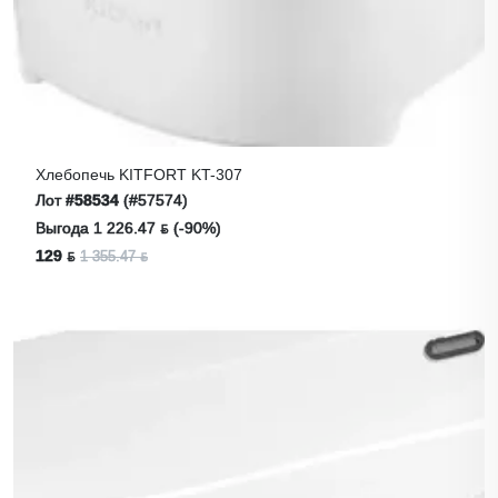
Хлебопечь KITFORT KT-307
Лот
#58534
(#57574)
Выгода 1 226.47 ƃ (-90%)
129 ƃ
1 355.47 ƃ