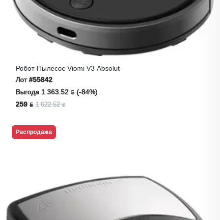
Робот-Пылесос Viomi V3 Absolut
Лот
#55842
Выгода 1 363.52 ƃ (-84%)
259 ƃ
1 622.52 ƃ
Распродажа