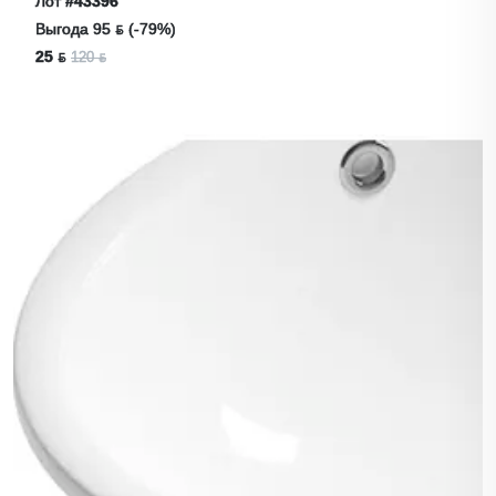
Лот
#43396
Выгода 95 ƃ (-79%)
25 ƃ
120 ƃ