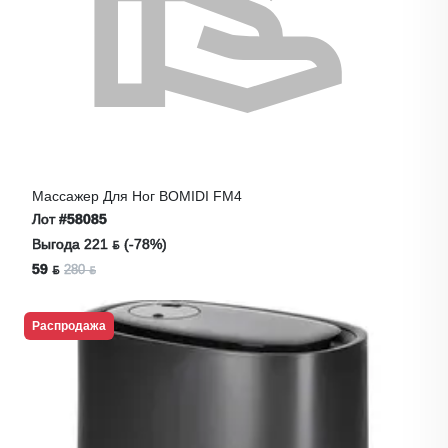
Массажер Для Ног BOMIDI FM4
Лот
#58085
Выгода 221 ƃ (-78%)
59 ƃ
280 ƃ
Распродажа