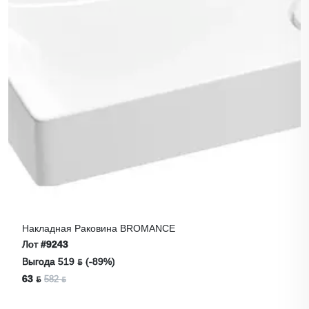
Накладная Раковина BROMANCE
Лот
#9243
Выгода 519 ƃ (-89%)
63 ƃ
582 ƃ