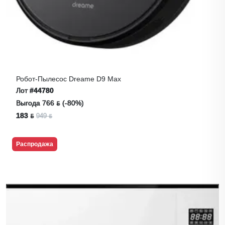
Робот-Пылесос Dreame D9 Max
Лот
#44780
Выгода 766 ƃ (-80%)
183 ƃ
949 ƃ
Распродажа