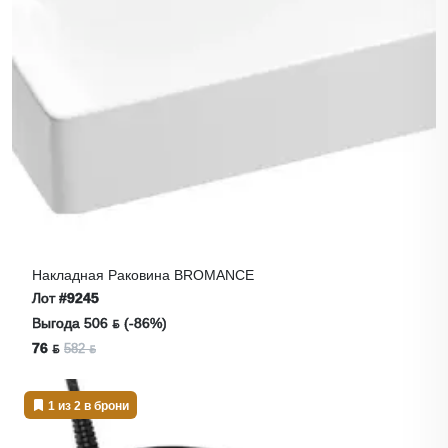
Накладная Раковина BROMANCE
Лот
#9245
Выгода 506 ƃ (-86%)
76 ƃ
582 ƃ
1 из 2 в брони