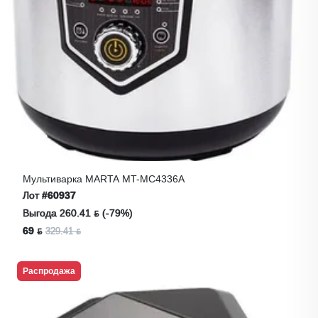
Мультиварка MARTA MT-MC4336A
Лот
#60937
Выгода 260.41 ƃ (-79%)
69 ƃ
329.41 ƃ
Распродажа