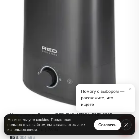
×
Помогу с выбором —
расскажите, что
ищете
Увлажнитель Воздуха RED EVOLUTION RHF-3305
1
Мы используем cookies. Продолжая
Лот
#49853
А
Согласен
пользоваться сайтом, вы соглашаетесь с их
Выгода 239.56 ƃ (-78%)
использованием.
65 ƃ
304.56 ƃ