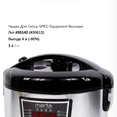
Чашка Для Гипса SPEC Equipment Высокая
Лот
#35143
(#30613)
Выгода 4 ƃ (-80%)
1 ƃ
5 ƃ