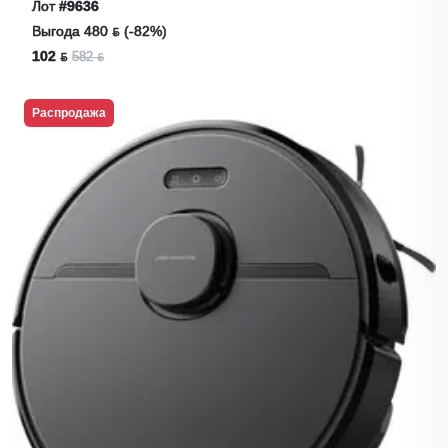
CM
Лот
#9636
Выгода 480 ƃ (-82%)
102 ƃ
582 ƃ
Распродажа