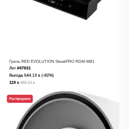
Гриль RED EVOLUTION SteakPRO RGM-M81
Лот
#47631
Выгода 544.13 ƃ (-82%)
119 ƃ
663.13 ƃ
Распродажа