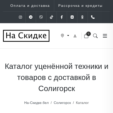
Оплата и доставка
Рассрочка и кредиты
Instagram
Telegram
Viber
Tik-Tok
Facebook
VK
OK
+375 (29
0
Каталог уценённой техники и
товаров с доставкой в
Солигорск
На-Скидке.бел
Солигорск
Каталог