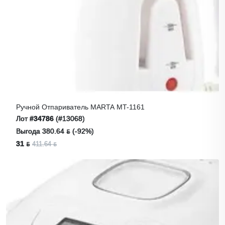
Ручной Отпариватель MARTA MT-1161
Лот
#34786
(#13068)
Выгода 380.64 ƃ (-92%)
31 ƃ
411.64 ƃ