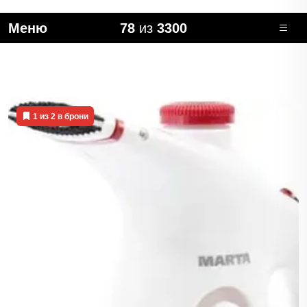
Меню
78
из
3300
1 из 2 в брони