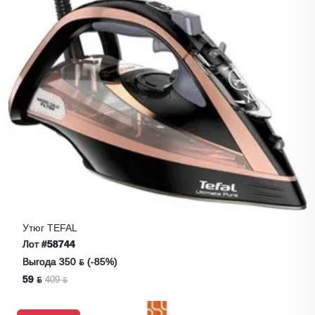
Утюг TEFAL
Лот
#58744
Выгода 350 ƃ (-85%)
59 ƃ
409 ƃ