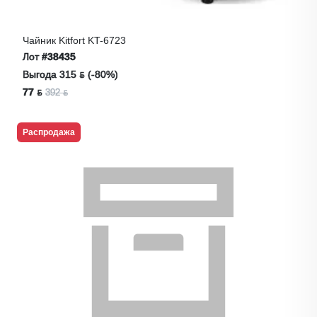
Чайник Kitfort KT-6723
Лот
#38435
Выгода 315 ƃ (-80%)
77 ƃ
392 ƃ
Распродажа