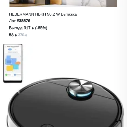
HEBERMANN HBKH 50.2 W Вытяжка
Лот
#38576
Выгода 317 ƃ (-85%)
53 ƃ
370 ƃ