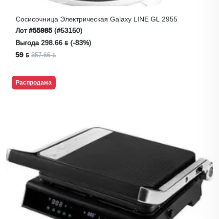
Сосисочница Электрическая Galaxy LINE GL 2955
Лот
#55985
(#53150)
Выгода 298.66 ƃ (-83%)
59 ƃ
357.66 ƃ
Распродажа