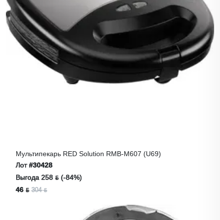
Мультипекарь RED Solution RMB-M607 (u69)
Лот
#30428
Выгода 258 ƃ (-84%)
46 ƃ
304 ƃ