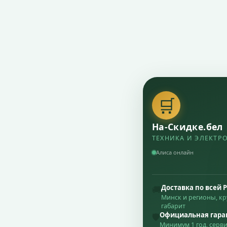
🛒
На-Скидке.бел
ТЕХНИКА И ЭЛЕКТР
Алиса онлайн
Доставка по всей 
🚚
Минск и регионы, к
габарит
Официальная гара
🛡
Минимум 1 год, серв