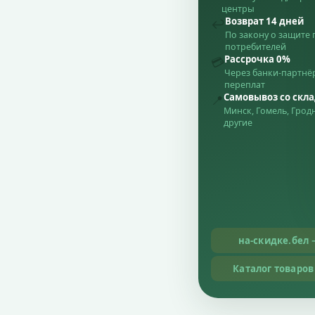
центры
Возврат 14 дней
↩️
По закону о защите 
потребителей
Рассрочка 0%
💳
Через банки-партнёр
переплат
Самовывоз со скл
📍
Минск, Гомель, Грод
другие
на-скидке.бел 
Каталог товаров