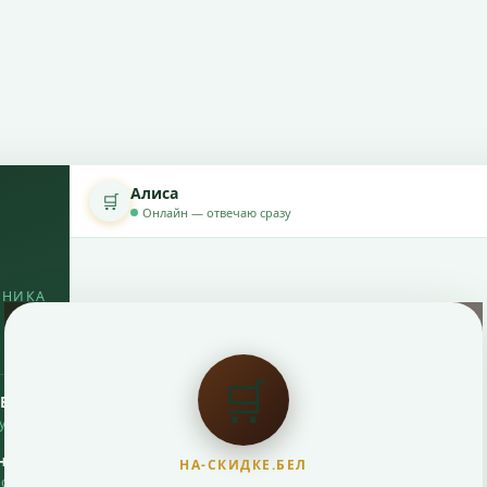
Алиса
🛒
Онлайн — отвечаю сразу
ОНИКА
🛒
РБ
рупный
нтия
НА-СКИДКЕ.БЕЛ
исные