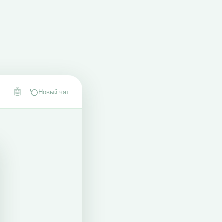
🤖
Новый чат